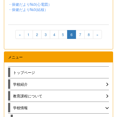
・保健だより№3(心電図）
・保健だより№3(結核）
«
1
2
3
4
5
6
7
8
»
メニュー
トップページ
学校紹介
教育課程について
学校情報