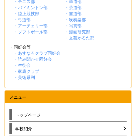
・テニス部
・華道部
・バドミントン部
・茶道部
・陸上競技部
・書道部
・弓道部
・吹奏楽部
・アーチェリー部
・写真部
・ソフトボール部
・漫画研究部
・文芸かるた部
・同好会等
・あすなろクラブ同好会
・読み聞かせ同好会
・生徒会
・家庭クラブ
・美術系列
メニュー
トップページ
学校紹介