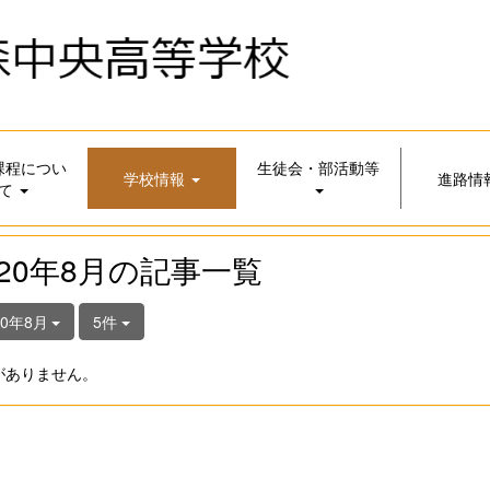
課程につい
生徒会・部活動等
学校情報
進路情
て
020年8月の記事一覧
20年8月
5件
がありません。