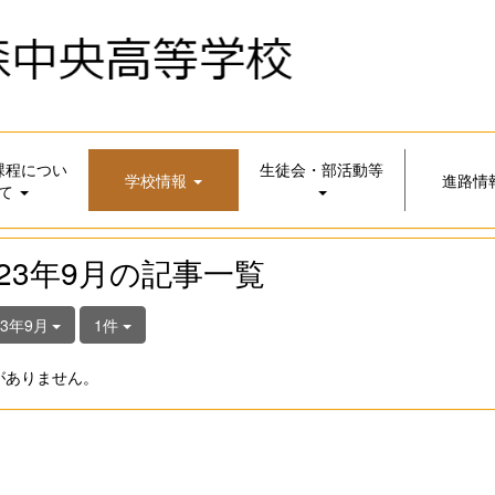
課程につい
生徒会・部活動等
学校情報
進路情
て
023年9月の記事一覧
23年9月
1件
がありません。