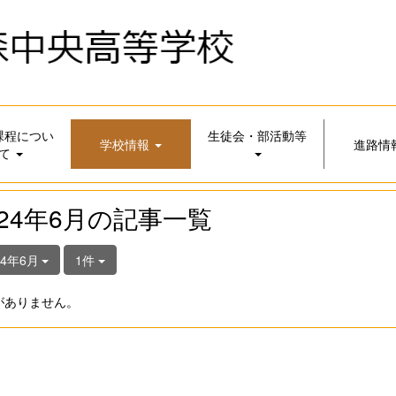
課程につい
生徒会・部活動等
学校情報
進路情
て
024年6月の記事一覧
24年6月
1件
がありません。