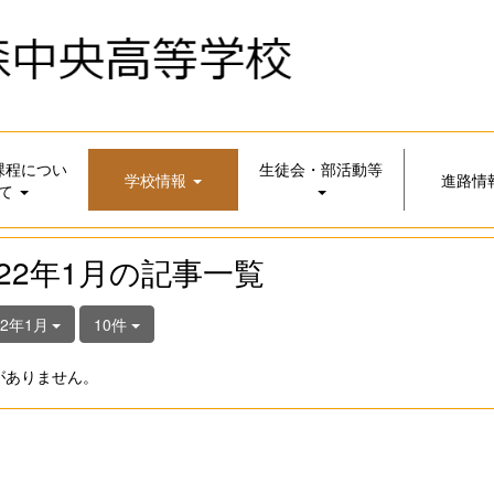
課程につい
生徒会・部活動等
学校情報
進路情
て
022年1月の記事一覧
22年1月
10件
がありません。