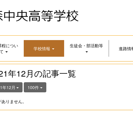
課程につい
生徒会・部活動等
学校情報
進路情
て
021年12月の記事一覧
21年12月
100件
がありません。