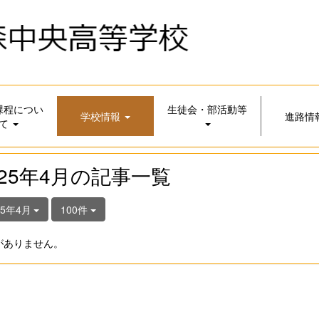
課程につい
生徒会・部活動等
学校情報
進路情
て
025年4月の記事一覧
25年4月
100件
がありません。