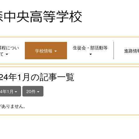
課程につい
生徒会・部活動等
学校情報
進路情
て
024年1月の記事一覧
24年1月
20件
がありません。