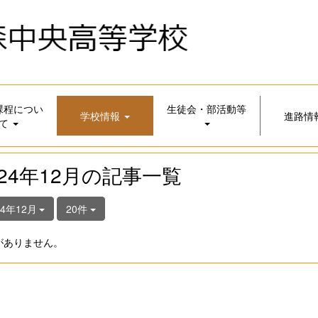
課程につい
生徒会・部活動等
学校情報
進路情
て
024年12月の記事一覧
24年12月
20件
がありません。