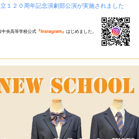
創立１２０周年記念演劇部公演が実施されました
森中央高等学校
公式
『
Instagram』
はじめました。
p
r
e
v
i
o
u
s