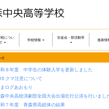
課程につい
生徒会・部活動等
学校情報
進路情
て
らせ
令和８年度 中学生の体験入学を更新しました
.15 クマ注意について
くまログあおもり
青森中央高校演劇部全国大会出場壮行公演を行いまし
令和７年度 青森県高総体の結果