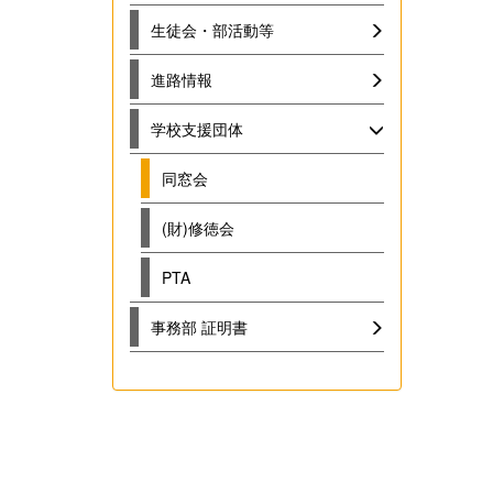
生徒会・部活動等
進路情報
学校支援団体
同窓会
(財)修徳会
PTA
事務部 証明書